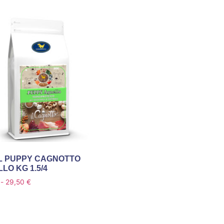
L PUPPY CAGNOTTO
LO KG 1.5/4
-
29,50
€