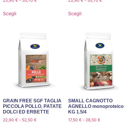
23,90
€
-
55,70
€
23,90
€
-
55,70
€
Scegli
Scegli
GRAIN FREE SGF TAGLIA
SMALL CAGNOTTO
PICCOLA POLLO, PATATE
AGNELLO monoproteico
DOLCI ED ERBETTE
KG 1.5/4
22,90
€
-
52,50
€
17,50
€
-
28,50
€